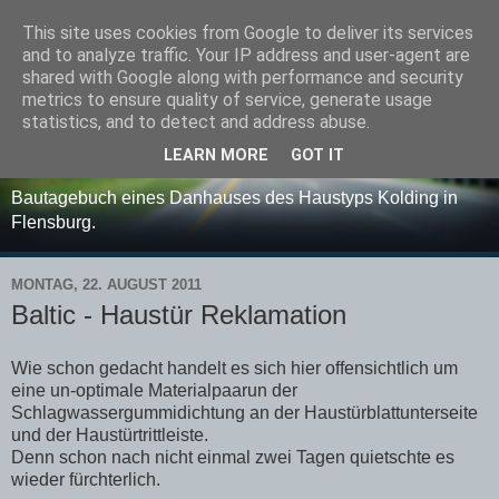
This site uses cookies from Google to deliver its services
Danhaus - Haustyp:
and to analyze traffic. Your IP address and user-agent are
shared with Google along with performance and security
Kolding - Bautagebuch
metrics to ensure quality of service, generate usage
statistics, and to detect and address abuse.
etc.......
LEARN MORE
GOT IT
Bautagebuch eines Danhauses des Haustyps Kolding in
Flensburg.
MONTAG, 22. AUGUST 2011
Baltic - Haustür Reklamation
Wie schon gedacht handelt es sich hier offensichtlich um
eine un-optimale Materialpaarun der
Schlagwassergummidichtung an der Haustürblattunterseite
und der Haustürtrittleiste.
Denn schon nach nicht einmal zwei Tagen quietschte es
wieder fürchterlich.